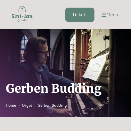
Ga
naar
Tickets
Menu
de
inhoud
Gerben Budding
Home
Orgel
Gerben Budding