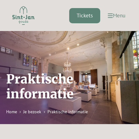
Ga
naar
Tickets
Menu
de
inhoud
Praktische
informatie
Home
Je bezoek
Praktische informatie